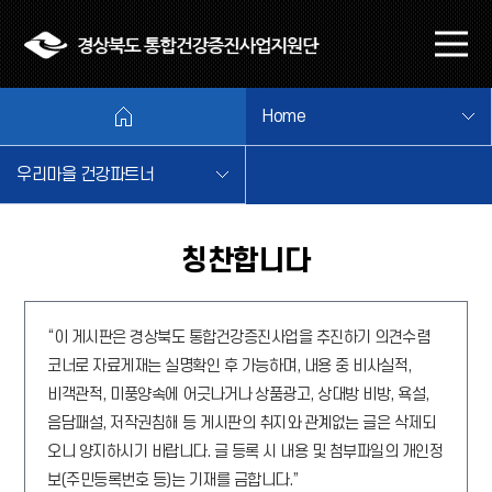
본문 바로가기
메
뉴
열
Home
기
우리마을 건강파트너
칭찬합니다
“이 게시판은 경상북도 통합건강증진사업을 추진하기 의견수렴
코너로 자료게재는 실명확인 후 가능하며, 내용 중 비사실적,
비객관적, 미풍양속에 어긋나거나 상품광고, 상대방 비방, 욕설,
음담패설, 저작권침해 등 게시판의 취지와 관계없는 글은 삭제되
오니 양지하시기 바랍니다. 글 등록 시 내용 및 첨부파일의 개인정
보(주민등록번호 등)는 기재를 금합니다.”