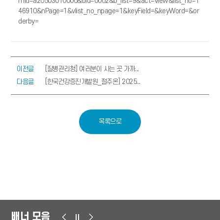
mid=a20503010000&bid=0002&b_list=9&act=view&list_no=1
46910&nPage=1&vlist_no_npage=1&keyField=&keyWord=&or
derby=
이전글
[질병관리청] 여러분이 사는 곳 가까...
다음글
[한국건강증진개발원_절주온] 2025...
목록으로
배너 모음