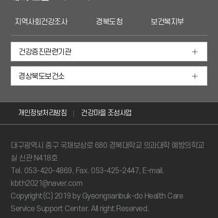
경북도청
보건복지부
경북행복지도
국민
건강증진관련기관
경상북도보건소
개인정보처리방침
건강마을 조성사업
대구광역시 중구 국채보상로 680 경북대학교 의과대학 예방의학교
실 신관 N418호
Tel. 053-420-4869, Fax. 053-425-2447, E-mail.
kbth2021@naver.com
Copyright(C) 2019 by Gyeongsanbuk-do Health Care
Service Support Center. All right Reserved.