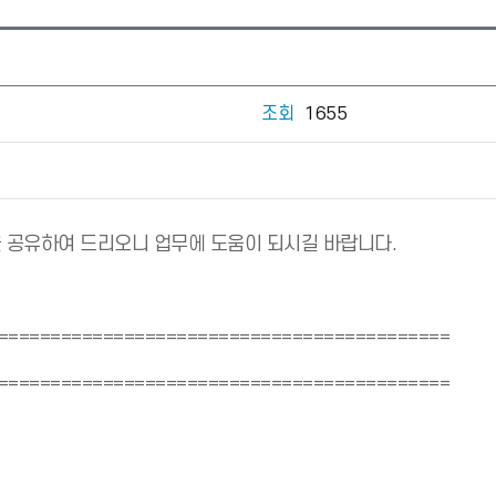
조회
1655
을 공유하여 드리오니 업무에 도움이 되시길 바랍니다.
===========================================
===========================================