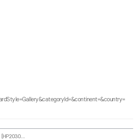
Style=Gallery&categoryId=&continent=&country=
P2030...