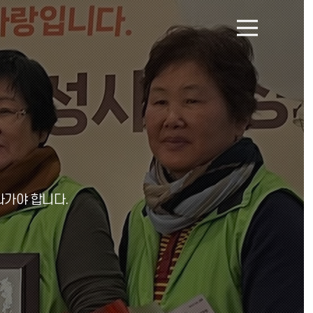
메
뉴
열
기
나가야 합니다.