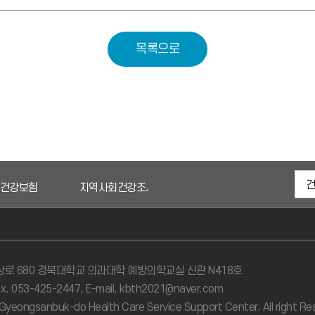
목록으로
건강보험
지역사회건강조사
경북도청
보건복지
로 680 경북대학교 의과대학 예방의학교실 신관 N418호
ax. 053-425-2447, E-mail. kbth2021@naver.com
Gyeongsanbuk-do Health Care Service Support Center. All right Re