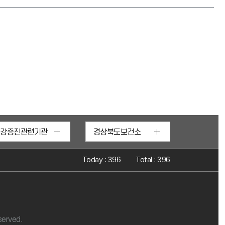
건강증진관련기관
경상북도보건소
부
Today : 396
Total : 396
served.