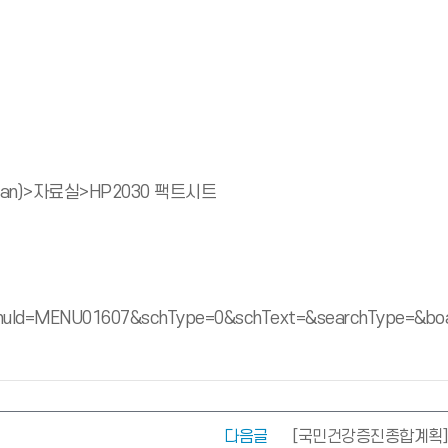
hplan)>자료실>HP2030 팩트시트
Id=MENU01607&schType=0&schText=&searchType=&board
다음글
[국민건강증진종합계획] [H