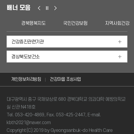
배너 모음
경북행복지도
국민건강보험
지역사회건강조사
건강증진관련기관
경상북도보건소
개인정보처리방침
건강마을 조성사업
대구광역시 중구 국채보상로 680 경북대학교 의과대학 예방의학교
실 신관 N418호
Tel. 053-420-4869, Fax. 053-425-2447, E-mail.
kbth2021@naver.com
Copyright(C) 2019 by Gyeongsanbuk-do Health Care