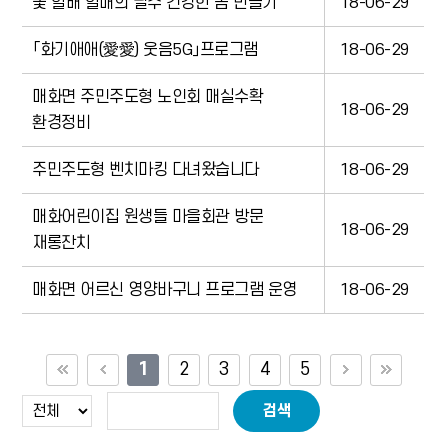
꽃 할배 할매의 필수 건강한 몸 만들기
18-06-29
「화기애애(愛愛) 웃음5G」프로그램
18-06-29
매화면 주민주도형 노인회 매실수확
18-06-29
환경정비
주민주도형 벤치마킹 다녀왔습니다
18-06-29
매화어린이집 원생들 마을회관 방문
18-06-29
재롱잔치
매화면 어르신 영양바구니 프로그램 운영
18-06-29
1
2
3
4
5
검색