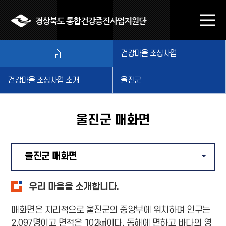
본문 바로가기
메
뉴
열
건강마을 조성사업
기
건강마을 조성사업 소개
울진군
울진군 매화면
울진군 매화면
같은 
우리 마을을 소개합니다.
매화면은 지리적으로 울진군의 중앙부에 위치하며 인구는
2,097명이고 면적은 102㎢이다. 동해에 면하고 바다의 영