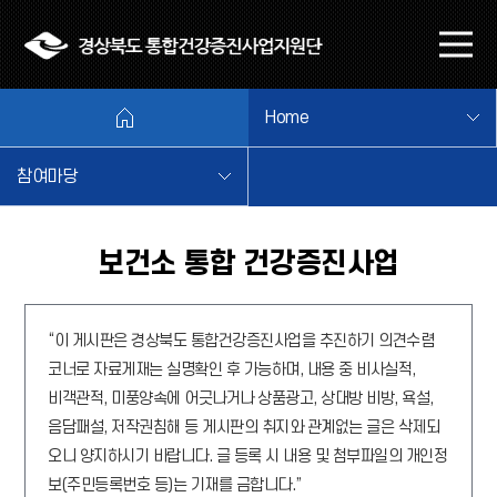
본문 바로가기
메
뉴
열
Home
기
참여마당
보건소 통합 건강증진사업
“이 게시판은 경상북도 통합건강증진사업을 추진하기 의견수렴
코너로 자료게재는 실명확인 후 가능하며, 내용 중 비사실적,
비객관적, 미풍양속에 어긋나거나 상품광고, 상대방 비방, 욕설,
음담패설, 저작권침해 등 게시판의 취지와 관계없는 글은 삭제되
오니 양지하시기 바랍니다. 글 등록 시 내용 및 첨부파일의 개인정
보(주민등록번호 등)는 기재를 금합니다.”