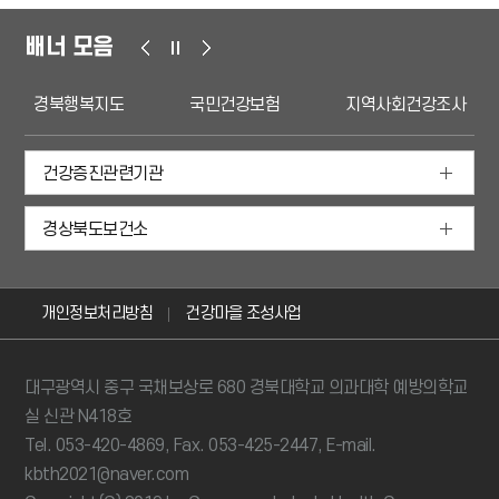
배너 모음
경북행복지도
국민건강보험
지역사회건강조사
건강증진관련기관
경상북도보건소
개인정보처리방침
건강마을 조성사업
대구광역시 중구 국채보상로 680 경북대학교 의과대학 예방의학교
실 신관 N418호
Tel. 053-420-4869, Fax. 053-425-2447, E-mail.
kbth2021@naver.com