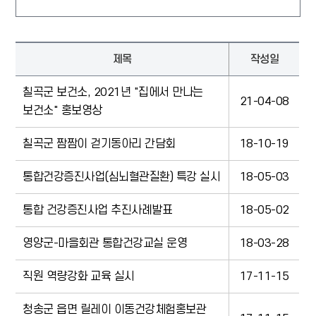
제목
작성일
칠곡군 보건소, 2021년 "집에서 만나는
21-04-08
보건소" 홍보영상
칠곡군 짬짬이 걷기동아리 간담회
18-10-19
통합건강증진사업(심뇌혈관질환) 특강 실시
18-05-03
통합 건강증진사업 추진사례발표
18-05-02
영양군-마을회관 통합건강교실 운영
18-03-28
직원 역량강화 교육 실시
17-11-15
청송군 읍면 릴레이 이동건강체험홍보관