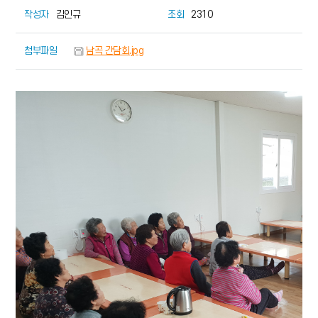
작성자
김인규
조회
2310
첨부파일
남곡 간담회.jpg