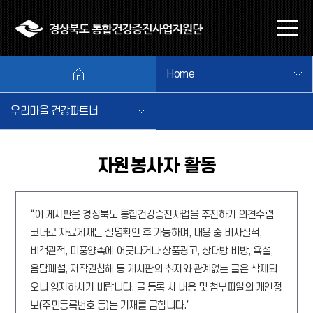
본문 바로가기
메
뉴
열
Home
기
우리마을 건강파트너
자원봉사자 활동
“이 게시판은 경상북도 통합건강증진사업을 추진하기 의견수렴
코너로 자료게재는 실명확인 후 가능하며, 내용 중 비사실적,
비객관적, 미풍양속에 어긋나거나 상품광고, 상대방 비방, 욕설,
음담패설, 저작권침해 등 게시판의 취지와 관계없는 글은 삭제되
오니 양지하시기 바랍니다. 글 등록 시 내용 및 첨부파일의 개인정
보(주민등록번호 등)는 기재를 금합니다.”