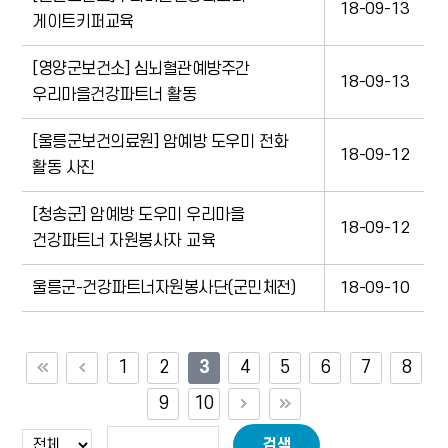
18-09-13
게이트키퍼교육
[영양군보건소] 심뇌혈관예방주간
18-09-13
우리마을건강파트너 활동
[울릉군보건의료원] 암예방 도우미 전화
18-09-12
활동 사진
[청송군] 암예방 도우미 우리마을
18-09-12
건강파트너 자원봉사자 교육
울릉군-건강파트너자원봉사단(군민체전)
18-09-10
1
2
3
4
5
6
7
8
9
10
검색