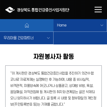
본문 바로가기
메
뉴
열
Home
기
우리마을 건강파트너
자원봉사자 활동
“이 게시판은 경상북도 통합건강증진사업을 추진하기 의견수렴
코너로 자료게재는 실명확인 후 가능하며, 내용 중 비사실적,
비객관적, 미풍양속에 어긋나거나 상품광고, 상대방 비방, 욕설,
음담패설, 저작권침해 등 게시판의 취지와 관계없는 글은 삭제되
오니 양지하시기 바랍니다. 글 등록 시 내용 및 첨부파일의 개인정
보(주민등록번호 등)는 기재를 금합니다.”